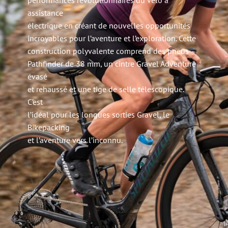
performances révolutionnaires du vélo à
assistance
électrique en créant de nouvelles opportunités
incroyables pour l’aventure et l’exploration. Cette
construction polyvalente comprend des pneus
Pathfinder de 38 mm, un cintre Gravel Adventure
évasé
et rehaussé et une tige de selle télescopique.
C’est
l’idéal pour les longues sorties Gravel, le
Bikepacking
et l’aventure vers l’inconnu.