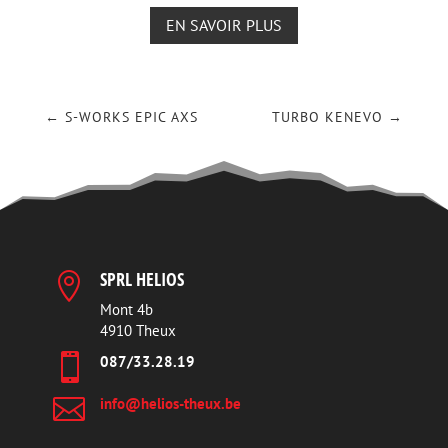
EN SAVOIR PLUS
←
S-WORKS EPIC AXS
TURBO KENEVO
→
SPRL HELIOS

Mont 4b
4910 Theux

087/33.28.19

info@helios-theux.be