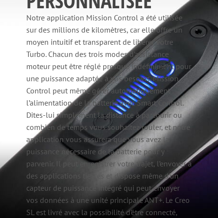
PERSONNALISÉE
Notre application Mission Control a été utilisée
sur des millions de kilomètres, car elle offre un
moyen intuitif et transparent de libérer votre
Turbo. Chacun des trois modes d’assistance
moteur peut être réglé presque indéfiniment pour
une puissance adaptée à vos besoins. Mission
Control peut même gérer automatiquement
l’alimentation de la batterie avec Smart Control.
Dites-lui simplement la distance à parcourir ou
combien de temps vous souhaitez rouler, et notre
application vous assurera que vous avez la
puissance nécessaire de la batterie pour y
parvenir. Il peut enregistrer votre trajet, l’envoyer à
des applications tierces et dispose même d’un
capteur de puissance intégré qui peut envoyer
vos données à une unité principale ANT+. Le Creo
SL est livré avec la possibilité d’être connecté,