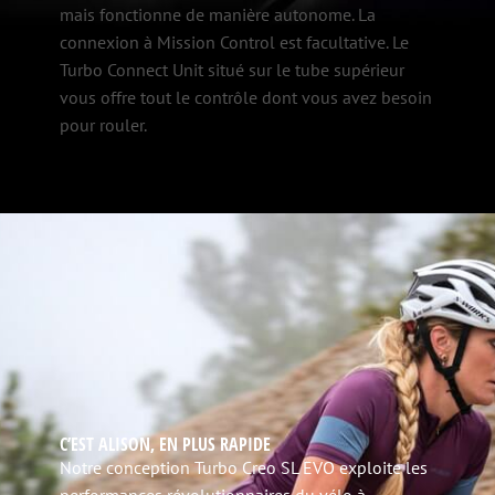
mais fonctionne de manière autonome. La
connexion à Mission Control est facultative. Le
Turbo Connect Unit situé sur le tube supérieur
vous offre tout le contrôle dont vous avez besoin
pour rouler.
C’EST ALISON, EN PLUS RAPIDE
Notre conception Turbo Creo SL EVO exploite les