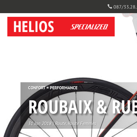
087/33.28.

CONFORT = PERFORMANCE
ROUBAIX & RU
31 Jan 2018
|
Route
,
Route Femmes