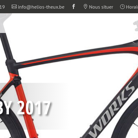
19
info@helios-theux.be
Nous situer
Horair



}
BY 2017