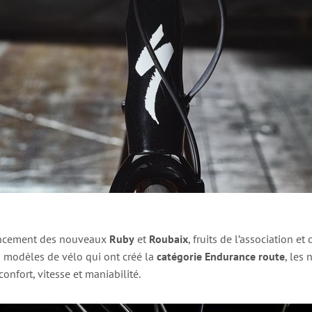
lancement des nouveaux
Ruby
et
Roubaix
, fruits de l’association e
 modèles de vélo qui ont créé la
catégorie Endurance route
, les
onfort, vitesse et maniabilité.