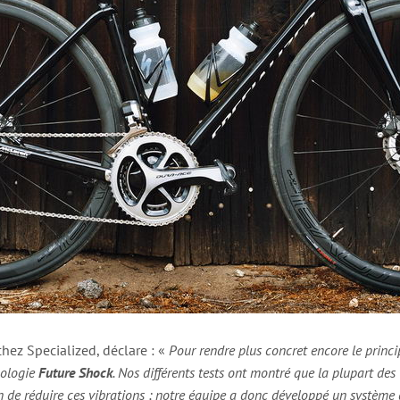
hez Specialized, déclare : «
Pour rendre plus concret encore le princ
nologie
Future Shock
. Nos différents tests ont montré que la plupart des
n de réduire ces vibrations ; notre équipe a donc développé un système d