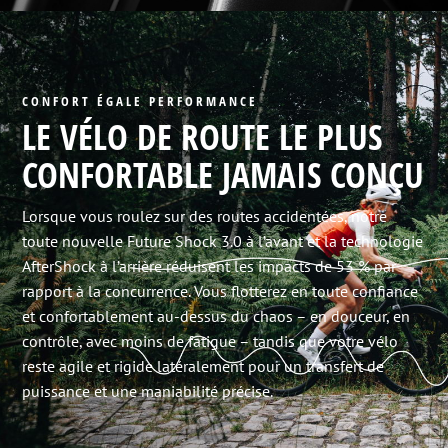
CONFORT ÉGALE PERFORMANCE
LE VÉLO DE ROUTE LE PLUS
CONFORTABLE JAMAIS CONÇU
Lorsque vous roulez sur des routes accidentées, notre
toute nouvelle Future Shock 3.0 à l’avant et la technologie
AfterShock à l’arrière réduisent les impacts de 53 % par
rapport à la concurrence. Vous flotterez en toute confiance
et confortablement au-dessus du chaos – en douceur, en
contrôle, avec moins de fatigue – tandis que votre vélo
reste agile et rigide latéralement pour un transfert de
puissance et une maniabilité précise.