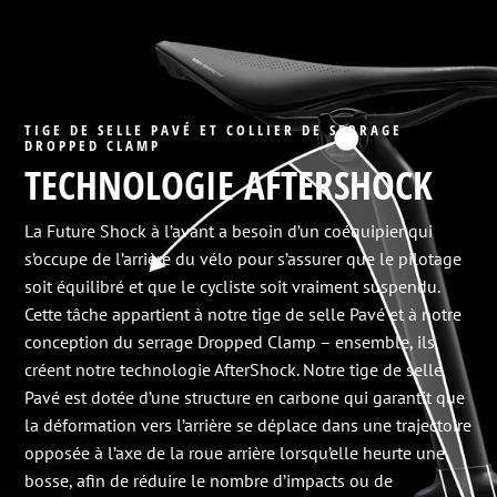
TIGE DE SELLE PAVÉ ET COLLIER DE SERRAGE
DROPPED CLAMP
TECHNOLOGIE AFTERSHOCK
La Future Shock à l’avant a besoin d’un coéquipier qui
s’occupe de l’arrière du vélo pour s’assurer que le pilotage
soit équilibré et que le cycliste soit vraiment suspendu.
Cette tâche appartient à notre tige de selle Pavé et à notre
conception du serrage Dropped Clamp – ensemble, ils
créent notre technologie AfterShock. Notre tige de selle
Pavé est dotée d’une structure en carbone qui garantit que
la déformation vers l’arrière se déplace dans une trajectoire
opposée à l’axe de la roue arrière lorsqu’elle heurte une
bosse, afin de réduire le nombre d’impacts ou de