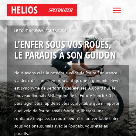
LE TOUT NOUVEAU ROUBAIX SL8
L’ENFER SOUS VOS ROUES,
LE PARADIS À SON GUIDON
Nous avons créé la catégorie vélos de Route Endurance il
y a deux décennies en prouvant qu'une ergonomie élevée
est synonyme de performances élevées. Aujourd'hui, le
nouveau Roubaix SL8 équipé de la Future Shock 3.0 est
plus léger, plus rapide et plus confortable que n'importe
quel vélo de Route jamais fabriqué, libérant une
confiance inégalée. La route peut être un véritable enfer
sous vos pneus, mais avec le Roubaix, vous êtes au
paradis.