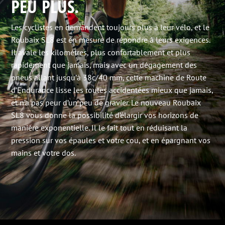
PEU PLUS.
Les cyclistes en demandent toujours plus à leur vélo, et le
Roubaix SL8 est en mesure de répondre à leurs exigences.
Il avale les kilomètres, plus confortablement et plus
rapidement que jamais, mais avec un dégagement des
pneus allant jusqu’à 38c/40 mm, cette machine de Route
d’Endurance lisse les routes accidentées mieux que jamais,
et n’a pas peur d’un peu de gravier. Le nouveau Roubaix
SL8 vous donne la possibilité d’élargir vos horizons de
manière exponentielle. Il le fait tout en réduisant la
pression sur vos épaules et votre cou, et en épargnant vos
mains et votre dos.