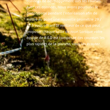
données de développement lors les courses.
Avec ces données, nous avons poursuivi le
prototypage pendant l’inter-saison afin de
mettre au point une nouvelle géométrie 29 /
27,5 vous offrant le meilleur de ce que peut
proposer chaque taille de roue. Lorsque votre
équipe de R&D est composée des coureurs les
plus rapides de la planète, vous les écoutez.