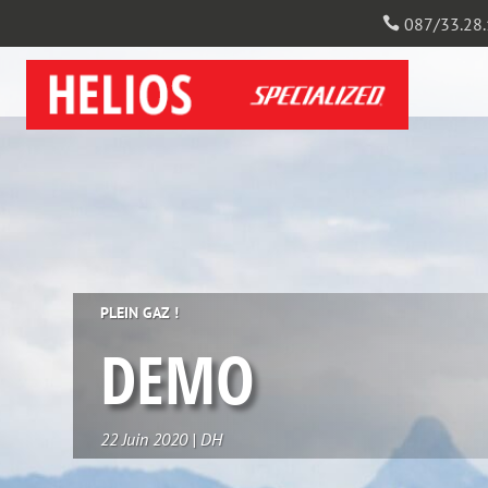
087/33.28.

PLEIN GAZ !
DEMO
22 Juin 2020
|
DH