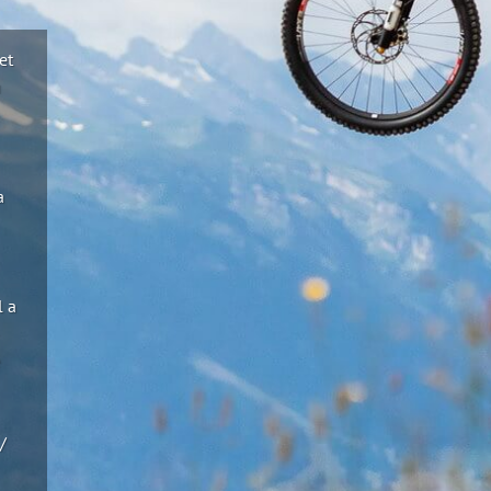
et
u
a
l a
-
e
/