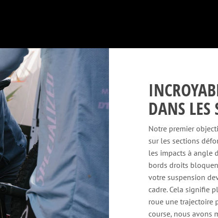
INCROYAB
DANS LES 
Notre premier objecti
sur les sections défo
les impacts à angle d
bords droits bloquen
votre suspension devr
cadre. Cela signifie 
roue une trajectoire p
course, nous avons m