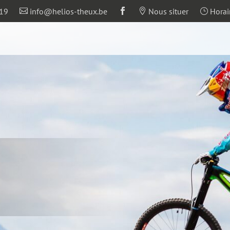
19
info@helios-theux.be
Nous situer
Horair



}