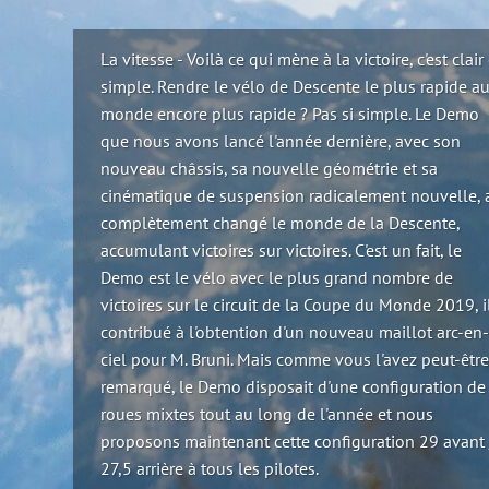
La vitesse - Voilà ce qui mène à la victoire, c'est clair 
simple. Rendre le vélo de Descente le plus rapide a
monde encore plus rapide ? Pas si simple. Le Demo
que nous avons lancé l'année dernière, avec son
nouveau châssis, sa nouvelle géométrie et sa
cinématique de suspension radicalement nouvelle, 
complètement changé le monde de la Descente,
accumulant victoires sur victoires. C'est un fait, le
Demo est le vélo avec le plus grand nombre de
victoires sur le circuit de la Coupe du Monde 2019, i
contribué à l'obtention d'un nouveau maillot arc-en
ciel pour M. Bruni. Mais comme vous l'avez peut-êtr
remarqué, le Demo disposait d'une configuration de
roues mixtes tout au long de l'année et nous
proposons maintenant cette configuration 29 avant 
27,5 arrière à tous les pilotes.