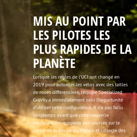
MIS AU POINT PAR
LES PILOTES LES
PLUS RAPIDES DE LA
PLANÈTE
Lorsque les règles de l’UCI ont changé en
2019 pour autoriser les vélos avec des tailles
de roues différenciées, l’équipe Specialized
Gravity a immédiatement saisi l’opportunité
d’utiliser cette configuration. Il n’a pas fallu
longtemps avant que cette nouvelle
configuration remporte des courses sur le
circuit de la Coupe du Monde et collecte des