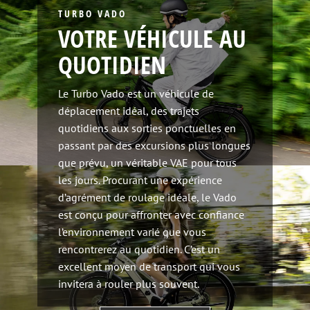
TURBO VADO
VOTRE VÉHICULE AU
QUOTIDIEN
Le Turbo Vado est un véhicule de
déplacement idéal, des trajets
quotidiens aux sorties ponctuelles en
passant par des excursions plus longues
que prévu, un véritable VAE pour tous
les jours. Procurant une expérience
d’agrément de roulage idéale, le Vado
est conçu pour affronter avec confiance
l’environnement varié que vous
rencontrerez au quotidien. C’est un
excellent moyen de transport qui vous
invitera à rouler plus souvent.